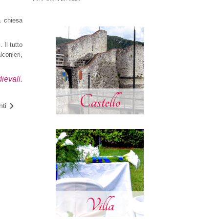
a chiesa
 Il tutto
lconieri,
ievali.
ti