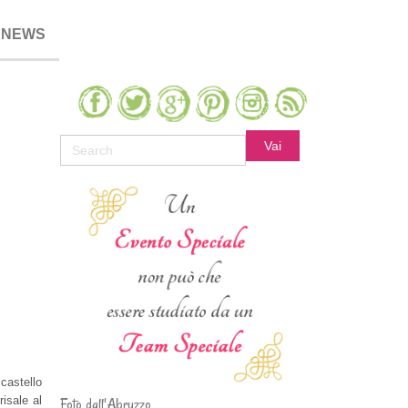
NEWS
castello
risale al
Foto dall'Abruzzo