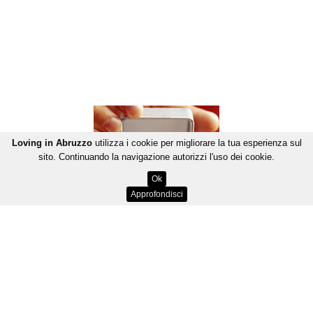
Loving in Abruzzo
utilizza i cookie per migliorare la tua esperienza sul
sito. Continuando la navigazione autorizzi l'uso dei cookie.
Ok
Approfondisci
PRIVACY
-
CREDITS
-
MAPPA DEL SITO
-
MEDIA KIT
Loving in Abruzzo è marchio di JOOMA Srls - Copyright
© 2015. All Rights Reserved