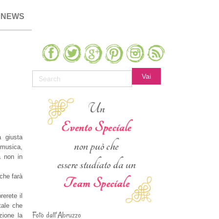
NEWS
a giusta
 musica,
a non in
che farà
rerete il
tale che
Foto dall'Abruzzo
zione la