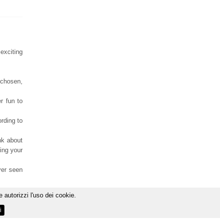
exciting
 chosen,
r fun to
rding to
nk about
cing your
ver seen
 autorizzi l'uso dei cookie.
wedding.
i
ti