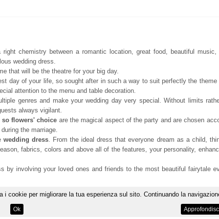
 right chemistry between a romantic location, great food, beautiful music, 
ulous wedding dress.
that will be the theatre for your big day.
st day of your life, so sought after in such a way to suit perfectly the theme
cial attention to the menu and table decoration.
iple genres and make your wedding day very special. Without limits rathe
guests always vigilant.
 so flowers' choice
are the magical aspect of the party and are chosen acco
 during the marriage.
he
wedding dress
. From the ideal dress that everyone dream as a child, thi
season, fabrics, colors and above all of the features, your personality, enhan
 by involving your loved ones and friends to the most beautiful fairytale e
a i cookie per migliorare la tua esperienza sul sito. Continuando la navigazione
Contact the Lovinginabruzzo staff to realise your perfect 
Ok
Approfondisc
Avan