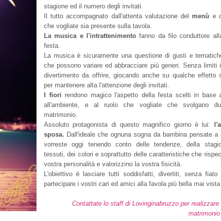
stagione ed il numero degli invitati.
Il tutto accompagnato dall'attenta valutazione del
menù
e d
che vogliate sia presente sulla tavola.
La musica e l'intrattenimento
fanno da filo conduttore all
festa.
La musica è sicuramente una questione di gusti e tematich
che possono variare ed abbracciare più generi. Senza limiti i
divertimento da offrire, giocando anche su qualche effetto 
per mantenere alta l'attenzione degli invitati.
I fiori
rendono magico l'aspetto della festa scelti in base 
all'ambiente, e al ruolo che vogliate che svolgano dur
matrimonio.
Assoluto protagonista di questo magnifico giorno è lui:
l'
sposa.
Dall'ideale che ognuna sogna da bambina pensate a
vorreste oggi tenendo conto delle tendenze, della stagi
tessuti, dei colori e soprattutto delle caratteristiche che rispe
vostra personalità e valorizzino la vostra fisicità.
L'obiettivo è lasciare tutti soddisfatti, divertiti, senza fiat
partecipare i vostri cari ed amici alla favola più bella mai vista
Contattate lo staff di Lovinginabruzzo per realizzare 
matrimonio 