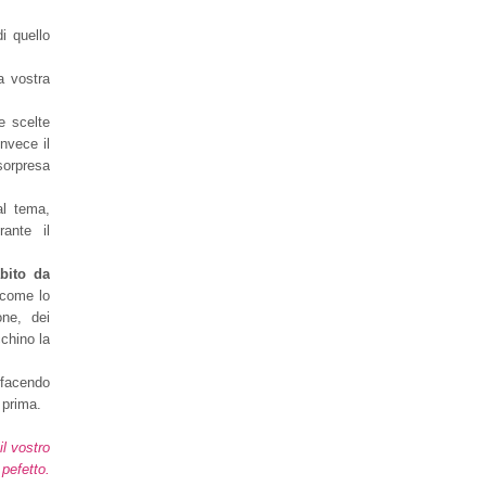
i quello
a vostra
e scelte
nvece il
sorpresa
al tema,
ante il
abito da
 come lo
one, dei
cchino la
o facendo
 prima.
il vostro
pefetto.