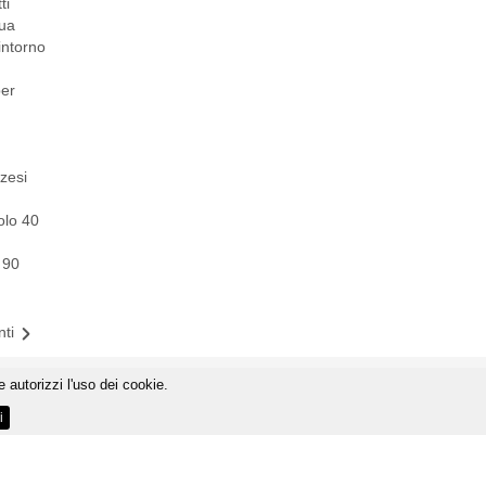
ti
sua
intorno
per
zzesi
olo 40
 90
ti
 autorizzi l'uso dei cookie.
i
zzo email info@lovinginabruzzo.com