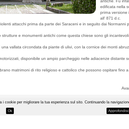
antiche. Fu infat
edificata nella 
prima versione 
all' 871 d.c.
iolenti attacchi prima da parte dei Saraceni e in seguito dai Normanni 
strutture e monumenti antichi come questa chiese sono gli incantevoli
una vallata circondata da piante di ulivi, con la cornice dei monti abru
 motorizzati, disponibile un ampio parcheggio nelle adiacenze distante s
brano matrimoni di rito religioso e cattolico che possono ospitare fino a
Avan
PRIVACY
-
CREDITS
-
MAPPA DEL SITO
-
MEDIA KIT
a i cookie per migliorare la tua esperienza sul sito. Continuando la navigazione
Loving in Abruzzo è marchio di JOOMA Srls - Copyright
© 2015. All Rights Reserved
Ok
Approfondisc
Via Monfalcone, 7 - 66023 Francavilla al Mare CH - Tel / Fax + 39 085 817596
R.E.A. 180707 - P.I. 02460600691
no state prese dal web e quindi ritenuti di pubblico dominio. I proprietari contrari alla pubblicazione potranno segnalarcelo all'indiri