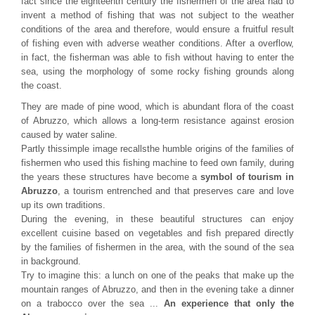
fact since the eighteenth century the fishermen of the area had to
invent a method of fishing that was not subject to the weather
conditions of the area and therefore, would ensure a fruitful result
of fishing even with adverse weather conditions. After a overflow,
in fact, the fisherman was able to fish without having to enter the
sea, using the morphology of some rocky fishing grounds along
the coast.
They are made of pine wood, which is abundant flora of the coast
of Abruzzo, which allows a long-term resistance against erosion
caused by water saline.
Partly this
simple image recalls
the humble origins of the families of
fishermen who used this fishing machine to feed own family, during
the years these structures have become a
symbol of tourism in
Abruzzo
, a tourism entrenched and that preserves care and love
up its own traditions.
During the evening, in these beautiful structures can enjoy
excellent cuisine based on vegetables and fish prepared directly
by the families of fishermen in the area, with the sound of the sea
in background.
Try to imagine this: a lunch on one of the peaks that make up the
mountain ranges of Abruzzo, and then in the evening take a dinner
on a trabocco over the sea ...
An experience that only the