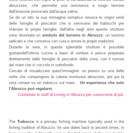
abruzzese, che permette una resistenza a lungo termine
dall'erosione provocata dall'acqua salina.
Se da un lato la sua immagine semplice rievoca le origini umili
delle famiglie di pescatori che si servivano dei trabocchi per
sfamare le propie famiglie, dall'altra negli anni queste strutture
sono
diventate
un
simbolo del turismo in Abruzzo
, un turismo
radicato e che conserva con cura e amore le propie tradizioni.
Durante la sera, in queste splendide strutture è possibile
gustare
dell'ottima
cucina a base di verdure e pesce preparata
direttamente dalle famiglie di pescatori della zona, con il rumore
del mare che vi
coccola
in sottofondo.
Cercate di visualizzare quest'immagine: un pranzo su una delle
vette che compongono le catene montuose abruzzesi, per poi la
sera cenare su un trabocco sul mare...
Un esperienza che solo
l'Abruzzo può regalarvi.
Contattate lo staff di Loving in Abruzzo per conoscerne di più.
The
Trabocco
is a primary fishing machine typically used in the
fishing tradition of Abruzzo. Its use dates back to ancient times, in