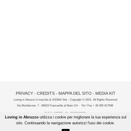
PRIVACY
-
CREDITS
-
MAPPA DEL SITO
-
MEDIA KIT
Loving in Abruzzo è marchio di JOOMA Srls - Copyright
© 2015. All Rights Reserved
Via Monfalcone, 7 - 66023 Francavilla al Mare CH - Tel / Fax + 39 085 817596
R.E.A. 180707 - P.I. 02460600691
Loving in Abruzzo
utilizza i cookie per migliorare la tua esperienza sul
sito. Continuando la navigazione autorizzi l'uso dei cookie.